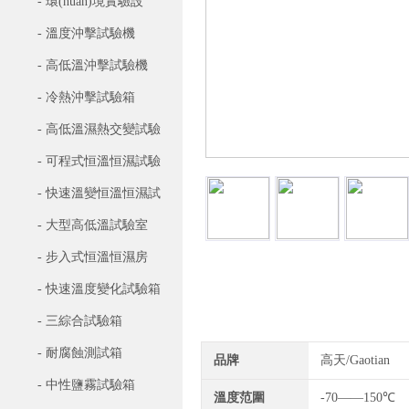
- 環(huán)境實驗設
(shè)備
- 溫度沖擊試驗機
- 高低溫沖擊試驗機
- 冷熱沖擊試驗箱
- 高低溫濕熱交變試驗
箱
- 可程式恒溫恒濕試驗
機
- 快速溫變恒溫恒濕試
驗機
- 大型高低溫試驗室
- 步入式恒溫恒濕房
- 快速溫度變化試驗箱
詳細信息
- 三綜合試驗箱
- 耐腐蝕測試箱
品牌
高天/Gaotian
- 中性鹽霧試驗箱
溫度范圍
-70——150℃