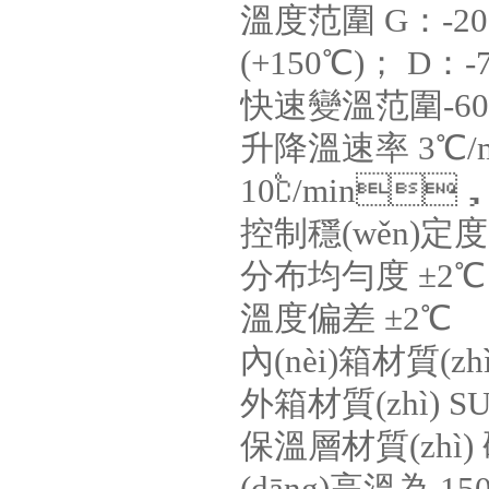
溫度范圍 G：-20℃
(+150℃)； D：-7
快速變溫范圍-60℃
升降溫速率 3℃/m
10℃/min
控制穩(wěn)定度 
分布均勻度 ±2℃
溫度偏差 ±2℃
內(nèi)箱材質(zh
外箱材質(zhì)
保溫層材質(zhì) 硬
(dāng)高溫為 